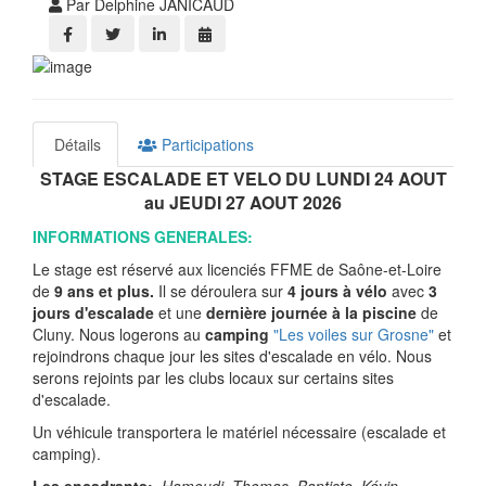
Par Delphine JANICAUD
Détails
Participations
STAGE ESCALADE ET VELO DU LUNDI 24 AOUT
au JEUDI 27 AOUT 2026
INFORMATIONS GENERALES:
Le stage est réservé aux licenciés FFME de Saône-et-Loire
de
9 ans et plus.
Il se déroulera sur
4 jours à vélo
avec
3
jours d'escalade
et une
dernière journée à la piscine
de
Cluny. Nous logerons au
camping
"Les voiles sur Grosne"
et
rejoindrons chaque jour les sites d'escalade en vélo. Nous
serons rejoints par les clubs locaux sur certains sites
d'escalade.
Un véhicule transportera le matériel nécessaire (escalade et
camping).
Les encadrants:
Hamoudi, Thomas, Baptiste, Kévin,