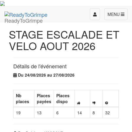
Toggle
MENU
ReadyToGrimpe
navigation
STAGE ESCALADE ET
VELO AOUT 2026
Détails de l'événement
Du 24/08/2026 au 27/08/2026
Nb
Places
Places
places
payées
dispo
19
13
6
14
8
32