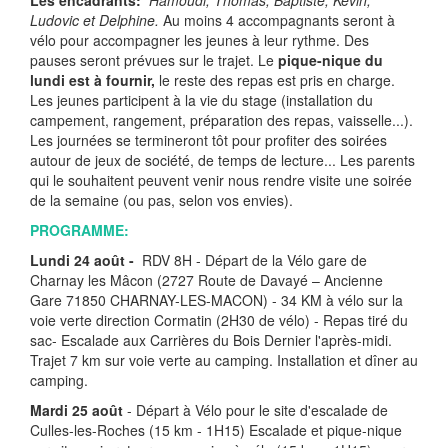
Ludovic et Delphine.
Au moins 4 accompagnants seront à
vélo pour accompagner les jeunes à leur rythme. Des
pauses seront prévues sur le trajet. Le
pique-nique du
lundi est à fournir,
le reste des repas est pris en charge.
Les jeunes participent à la vie du stage (installation du
campement, rangement, préparation des repas, vaisselle...).
Les journées se termineront tôt pour profiter des soirées
autour de jeux de société, de temps de lecture... Les parents
qui le souhaitent peuvent venir nous rendre visite une soirée
de la semaine (ou pas, selon vos envies).
PROGRAMME:
Lundi 24 août -
RDV 8H - Départ de la Vélo gare de
Charnay les Mâcon (2727 Route de Davayé – Ancienne
Gare 71850 CHARNAY-LES-MACON) - 34 KM à vélo sur la
voie verte direction Cormatin (2H30 de vélo) - Repas tiré du
sac- Escalade aux Carrières du Bois Dernier l'après-midi.
Trajet 7 km sur voie verte au camping. Installation et dîner au
camping.
Mardi 25 août
- Départ à Vélo pour le site d'escalade de
Culles-les-Roches (15 km - 1H15) Escalade et pique-nique