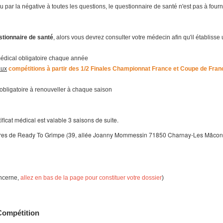
u par la négative à toutes les questions, le questionnaire de santé n'est pas à fourni
stionnaire de santé
, alors vous devrez consulter votre médecin afin qu'il établisse 
 médical obligatoire chaque année
aux
compétitions à partir des 1/2 Finales Championnat France et Coupe de Fran
obligatoire à renouveller à chaque saison
ficat médical est valable 3 saisons de suite.
 lettres de Ready To Grimpe (39, allée Joanny Mommessin 71850 Charnay-Les Mâcon
oncerne,
allez en bas de la page pour constituer votre dossier
)
 Compétition