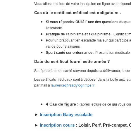
Vous attesterez lors de votre inscription en ligne avoir répond
Cas où le certificat médical est obligatoire :
SI vous répondez OUI à l' une des questions du que
l'escalade
Pratique de l'alpinisme et ski alpinisme :
Certificat
Pour un pratiquant en escalade
majeur qui participe 
valide pour 3 saisons
Sport santé sur ordonnance :
Prescription médicale 
Date du certificat fourni cette année ?
Sauf problème de santé survenu depuis sa délivrance, le certi
Les certificats médicaux sont à déposer dans la boîte aux
par mail à
laurence@readytogrimpe.fr
4 Cas de figure :
(après lecture de ce qui vous c
►
Inscription Baby escalade
►
Inscription cours
: Loisir, Perf, Pré-compet,