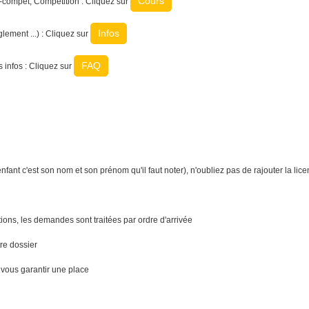
Cours
ré-compet, Compétition : Cliquez sur
Infos
glement ...) : Cliquez sur
FAQ
 infos : Cliquez sur
enfant c'est son nom et son prénom qu'il faut noter), n'oubliez pas de rajouter la lice
ptions, les demandes sont traitées par ordre d'arrivée
tre dossier
e vous garantir une place