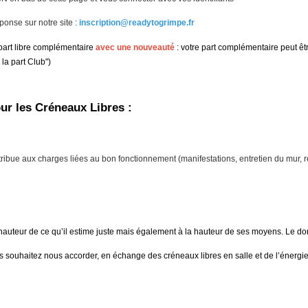
ponse sur notre site :
inscription@readytogrimpe.fr
part libre complémentaire 
avec une nouveauté 
: votre part complémentaire peut ê
la part Club")
ur les Créneaux Libres :
ntribue aux charges liées au bon fonctionnement
(manifestations, entretien du mur, 
hauteur de ce qu’il estime juste mais également à la hauteur de ses moyens. Le don
us souhaitez nous accorder, en échange des créneaux libres en salle et de l’énerg