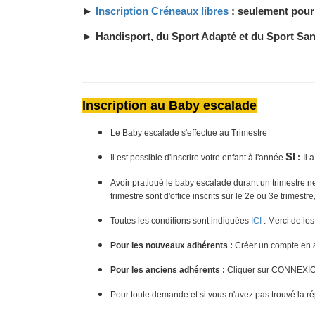
►
Inscription Créneaux libres
: seulement pour
► Handisport, du Sport Adapté et du Sport Sant
Inscription au Baby escalade
Le Baby escalade s'effectue au Trimestre
SI
Il est possible d'inscrire votre enfant à l'année
:
Il 
Avoir pratiqué le baby escalade durant un trimestre ne 
trimestre sont d'office inscrits sur le 2e ou 3e trimest
Toutes les conditions sont indiquées
ICI
. Merci de le
Pour les nouveaux adhérents :
 Créer un compte en a
Pour les anciens adhérents
 :
 Cliquer sur CONNEXIO
Pour toute demande et si vous n'avez pas trouvé la ré