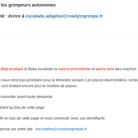
 les grimpeurs autonomes
é : écrire à
escalade.adaptee@readytogrimpe.fr
a
déjà pratiqué
le Baby escalade la
saison précédente
et
après avis
des coaches
vous rend pas prioritaire pour le trimestre suivant. Les places étant limitées, certa
re, ceci limitant encore plus le nombre de places
s consulter avant toute demande
llant au bas de cette page 
N en bas de cette page
et vous connecter avec vos identifiants
ponse sur notre site :
inscription@readytogrimpe.fr