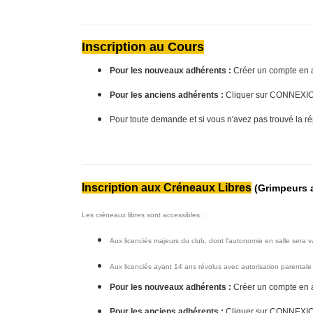
Inscription au Cours
Pour les nouveaux adhérents :
 Créer un compte en a
Pour les anciens adhérents
 :
 Cliquer sur CONNEXIO
Pour toute demande et si vous n'avez pas trouvé la ré
Inscription aux Créneaux Libres
 (Grimpeurs
Les créneaux libres sont accessibles :
Aux licenciés majeurs du club, dont l'autonomie en salle sera 
Aux licenciés ayant 14 ans révolus avec autorisation parentale
Pour les nouveaux adhérents :
 Créer un compte en a
Pour les anciens adhérents
 :
 Cliquer sur CONNEXIO