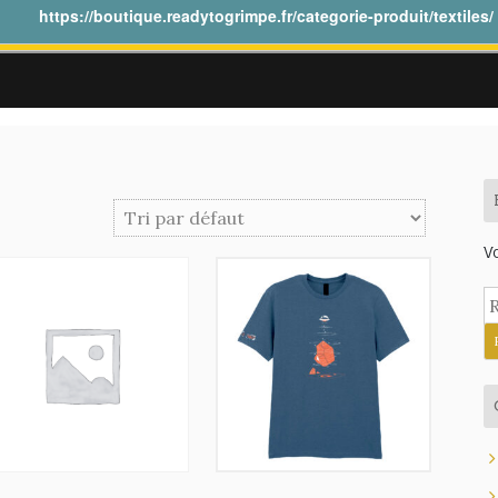
https://boutique.readytogrimpe.fr/categorie-produit/textiles/